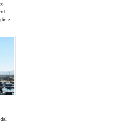
zo,
enti
lie e
 dal