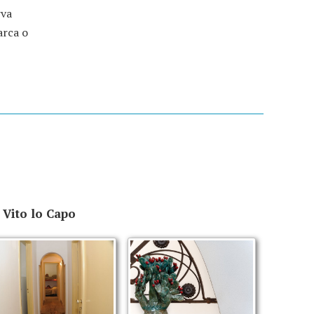
rva
arca o
 Vito lo Capo