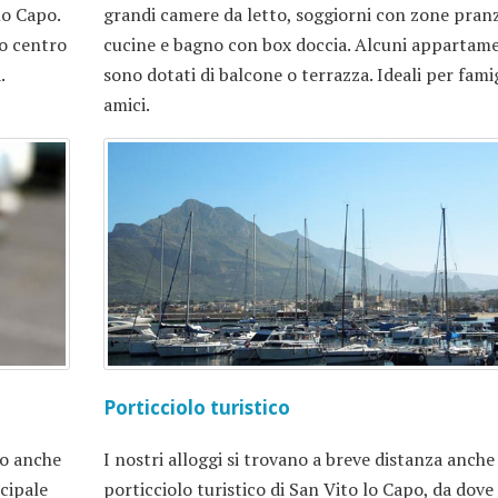
lo Capo.
grandi camere da letto, soggiorni con zone pran
o centro
cucine e bagno con box doccia. Alcuni appartam
.
sono dotati di balcone o terrazza. Ideali per famig
amici.
Porticciolo turistico
no anche
I nostri alloggi si trovano a breve distanza anche
ncipale
porticciolo turistico di San Vito lo Capo, da dove