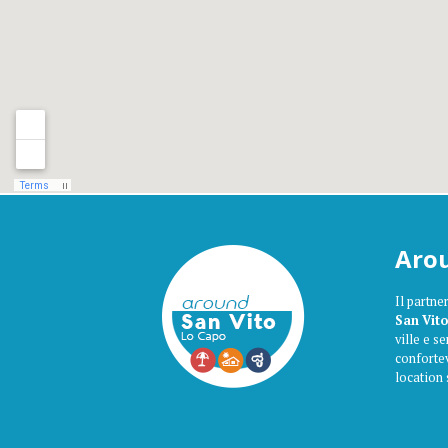
Arou
Il partne
San Vito
ville e s
confortev
location 